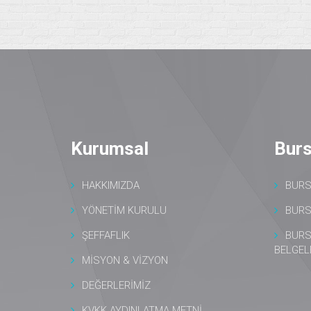
Kurumsal
Burs
HAKKIMIZDA
BURS
YÖNETİM KURULU
BURS
ŞEFFAFLIK
BURS
BELGEL
MİSYON & VİZYON
DEĞERLERİMİZ
KVKK AYDINLATMA METNİ