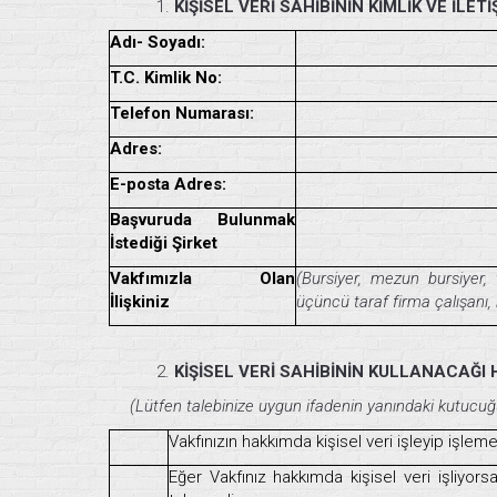
KİŞİSEL VERİ SAHİBİNİN KİMLİK VE İLETİ
Adı- Soyadı:
T.C. Kimlik No:
Telefon Numarası:
Adres:
E-posta Adres:
Başvuruda Bulunmak
İstediği Şirket
Vakfımızla Olan
(Bursiyer, mezun bursiyer, t
İlişkiniz
üçüncü taraf firma çalışanı, 
KİŞİSEL VERİ SAHİBİNİN KULLANACAĞI H
(Lütfen talebinize uygun ifadenin yanındaki kutucuğu
Vakfınızın hakkımda kişisel veri işleyip işle
Eğer Vakfınız hakkımda kişisel veri işliyorsa