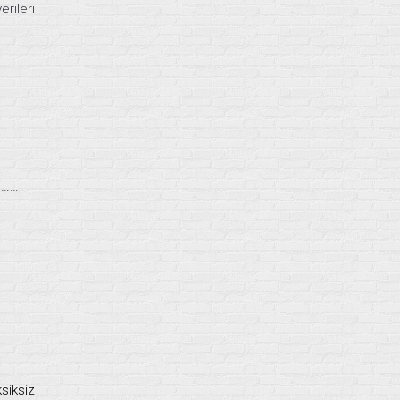
rileri
………
ksiksiz