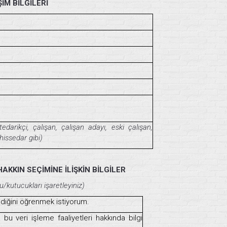
ŞİM BİLGİLERİ
edarikçi, çalışan, çalışan adayı, eski çalışan,
hissedar gibi)
AKKIN SEÇİMİNE İLİŞKİN BİLGİLER
/kutucukları işaretleyiniz)
mediğini öğrenmek istiyorum.
 bu veri işleme faaliyetleri hakkında bilgi