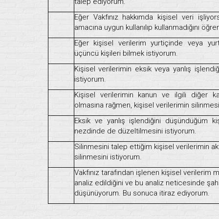
talep ediyorum.
Eğer Vakfınız hakkımda kişisel veri işliy
amacına uygun kullanılıp kullanmadığını öğre
Eğer kişisel verilerim yurtiçinde veya yur
üçüncü kişileri bilmek istiyorum.
Kişisel verilerimin eksik veya yanlış işlend
istiyorum.
Kişisel verilerimin kanun ve ilgili diğer
olmasına rağmen, kişisel verilerimin silinmesi
Eksik ve yanlış işlendiğini düşündüğüm kişi
nezdinde de düzeltilmesini istiyorum.
Silinmesini talep ettiğim kişisel verilerimin 
silinmesini istiyorum.
Vakfınız tarafından işlenen kişisel verilerim
analiz edildiğini ve bu analiz neticesinde ş
düşünüyorum. Bu sonuca itiraz ediyorum.