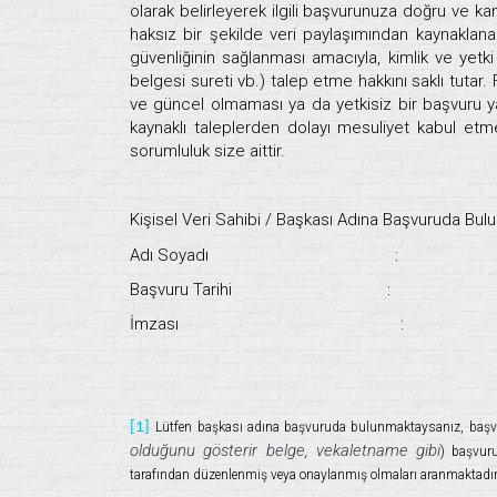
olarak belirleyerek ilgili başvurunuza doğru ve ka
haksız bir şekilde veri paylaşımından kaynaklanabi
güvenliğinin sağlanması amacıyla, kimlik ve yet
belgesi sureti vb.) talep etme hakkını saklı tutar.
ve güncel olmaması ya da yetkisiz bir başvuru ya
kaynaklı taleplerden dolayı mesuliyet kabul etm
sorumluluk size aittir.
Kişisel Veri Sahibi / Başkası Adına Başvuruda Bulu
Adı Soyadı :
Başvuru Tarihi :
İmzası :
[1]
Lütfen başkası adına başvuruda bulunmaktaysanız, başvu
olduğunu gösterir belge, vekaletname gibi
) başvuru
tarafından düzenlenmiş veya onaylanmış olmaları aranmaktadır