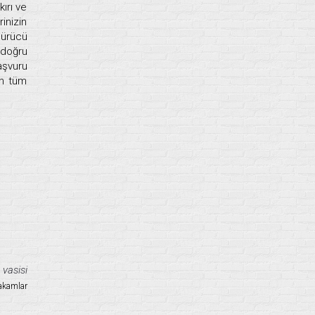
ırı ve
inizin
sürücü
 doğru
aşvuru
an tüm
 vasisi
akamlar