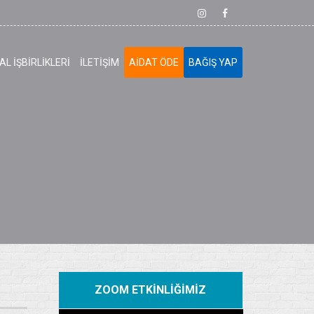
L İŞBİRLİKLERİ
İLETİŞİM
AİDAT ÖDE
BAĞIŞ YAP
ZOOM ETKİNLİĞİMİZ