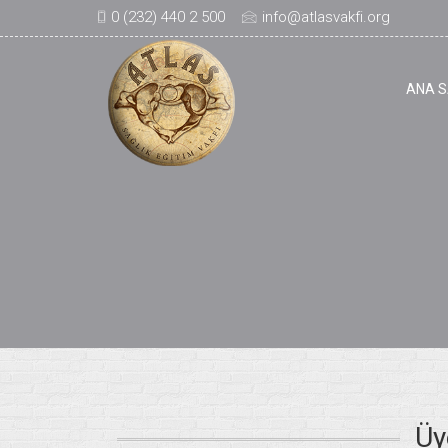
0 (232) 440 2 500
info@atlasvakfi.org
ANA S
Üy