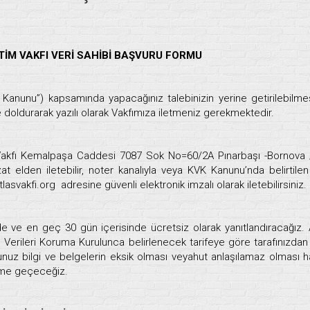
TİM VAKFI VERİ SAHİBİ BAŞVURU FORMU
Kanunu”) kapsamında yapacağınız talebinizin yerine getirilebilmes
 doldurarak yazılı olarak Vakfımıza iletmeniz gerekmektedir.
m Vakfı Kemalpaşa Caddesi 7087 Sok No=60/2A Pınarbaşı -Bornova 
zat elden iletebilir, noter kanalıyla veya KVK Kanunu’nda belirtilen
lasvakfi.org adresine güvenli elektronik imzalı olarak iletebilirsiniz.
e ve en geç 30 gün içerisinde ücretsiz olarak yanıtlandıracağız.
el Verileri Koruma Kurulunca belirlenecek tarifeye göre tarafınızdan
unuz bilgi ve belgelerin eksik olması veyahut anlaşılamaz olması h
şime geçeceğiz.