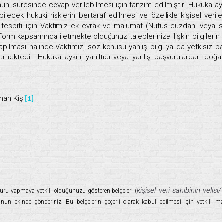
nuni süresinde cevap verilebilmesi için tanzim edilmiştir. Hukuka ayk
lecek hukuki risklerin bertaraf edilmesi ve özellikle kişisel veriler
ki tespiti için Vakfımız ek evrak ve malumat (Nüfus cüzdanı veya 
 Form kapsamında iletmekte olduğunuz taleplerinize ilişkin bilgilerin
pılması halinde Vakfımız, söz konusu yanlış bilgi ya da yetkisiz b
emektedir. Hukuka aykırı, yanıltıcı veya yanlış başvurulardan doğ
nan Kişi
[1]
kişisel veri sahibinin velisi/
ru yapmaya yetkili olduğunuzu gösteren belgeleri (
nun ekinde gönderiniz. Bu belgelerin geçerli olarak kabul edilmesi için yetkili m
.