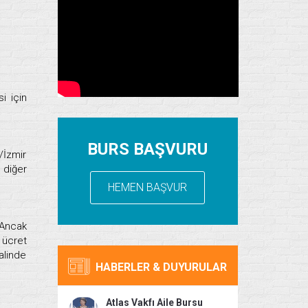
i için
BURS BAŞVURU
/İzmir
 diğer
HEMEN BAŞVUR
 Ancak
 ücret
alinde
HABERLER & DUYURULAR
Atlas Vakfı Aile Bursu