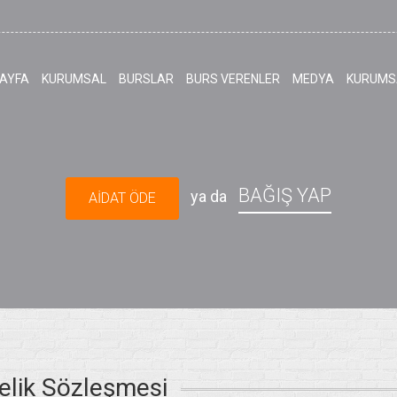
AYFA
KURUMSAL
BURSLAR
BURS VERENLER
MEDYA
KURUMSA
BAĞIŞ YAP
ya da
AİDAT ÖDE
elik Sözleşmesi