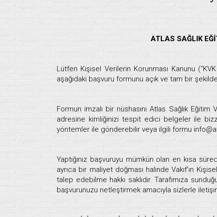
ATLAS SAĞLIK EĞİ
Lütfen Kişisel Verilerin Korunması Kanunu (“KVK 
aşağıdaki başvuru formunu açık ve tam bir şekilde
Formun imzalı bir nüshasını Atlas Sağlık Eğiti
adresine kimliğinizi tespit edici belgeler ile biz
yöntemler ile gönderebilir veya ilgili formu info@at
Yaptığınız başvuruyu mümkün olan en kısa süred
ayrıca bir maliyet doğması halinde Vakıf’ın Kişis
talep edebilme hakkı saklıdır. Tarafımıza sunduğ
başvurunuzu netleştirmek amacıyla sizlerle ileti