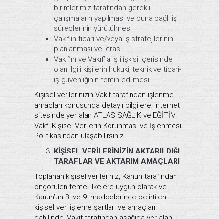
birimlerimiz tarafından gerekli
çalışmaların yapılması ve buna bağlı iş
süreçlerinin yürütülmesi
Vakıf’ın ticari ve/veya iş stratejilerinin
planlanması ve icrası
Vakıf’ın ve Vakıf’la iş ilişkisi içerisinde
olan ilgili kişilerin hukuki, teknik ve ticari-
iş güvenliğinin temin edilmesi
Kişisel verilerinizin Vakıf tarafından işlenme
amaçları konusunda detaylı bilgilere; internet
sitesinde yer alan ATLAS SAĞLIK ve EĞİTİM
Vakfı Kişisel Verilerin Korunması ve İşlenmesi
Politikasından ulaşabilirsiniz.
KİŞİSEL VERİLERİNİZİN AKTARILDIĞI
TARAFLAR VE AKTARIM AMAÇLARI
Toplanan kişisel verileriniz, Kanun tarafından
öngörülen temel ilkelere uygun olarak ve
Kanun’un 8. ve 9. maddelerinde belirtilen
kişisel veri işleme şartları ve amaçları
dahilinde, Vakıf tarafından aşağıda yer alan