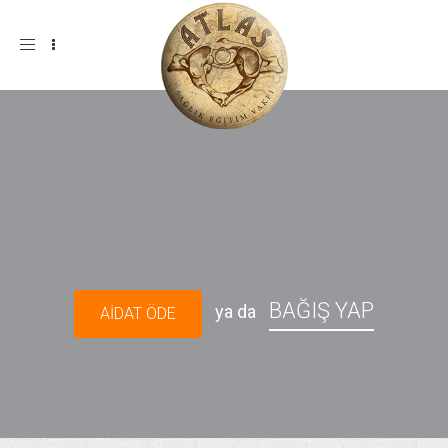
Menü
BAĞIŞ YAP
ya da
AİDAT ÖDE