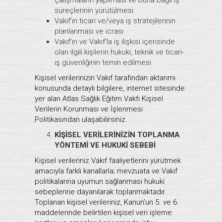
çalışmaların yapılması ve buna bağlı iş
süreçlerinin yürütülmesi
Vakıf’ın ticari ve/veya iş stratejilerinin
planlanması ve icrası
Vakıf’ın ve Vakıf’la iş ilişkisi içerisinde
olan ilgili kişilerin hukuki, teknik ve ticari-
iş güvenliğinin temin edilmesi
Kişisel verilerinizin Vakıf tarafından aktarımı
konusunda detaylı bilgilere, internet sitesinde
yer alan Atlas Sağlık Eğitim Vakfı Kişisel
Verilerin Korunması ve İşlenmesi
Politikasından ulaşabilirsiniz.
KİŞİSEL VERİLERİNİZİN TOPLANMA
YÖNTEMİ VE HUKUKİ SEBEBİ
Kişisel verileriniz Vakıf faaliyetlerini yürütmek
amacıyla farklı kanallarla; mevzuata ve Vakıf
politikalarına uyumun sağlanması hukuki
sebeplerine dayanılarak toplanmaktadır.
Toplanan kişisel verileriniz, Kanun’un 5. ve 6.
maddelerinde belirtilen kişisel veri işleme