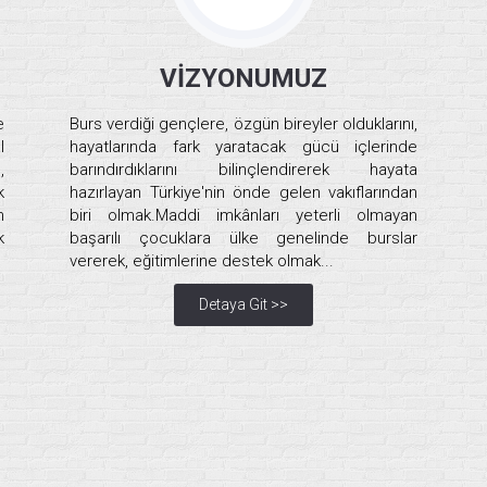
VİZYONUMUZ
e
Burs verdiği gençlere, özgün bireyler olduklarını,
l
hayatlarında fark yaratacak gücü içlerinde
,
barındırdıklarını bilinçlendirerek hayata
k
hazırlayan Türkiye'nin önde gelen vakıflarından
n
biri olmak.Maddi imkânları yeterli olmayan
k
başarılı çocuklara ülke genelinde burslar
vererek, eğitimlerine destek olmak...
Detaya Git >>