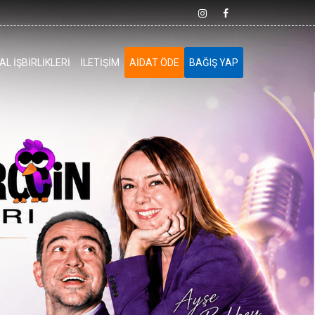
L İŞBİRLİKLERİ
İLETİŞİM
AİDAT ÖDE
BAĞIŞ YAP