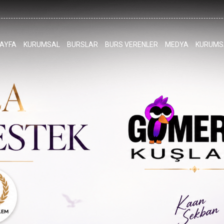
AYFA
KURUMSAL
BURSLAR
BURS VERENLER
MEDYA
KURUMSA