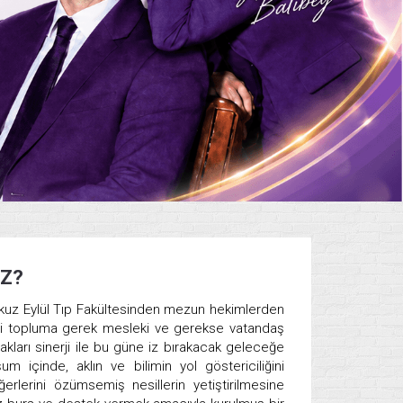
İZ?
okuz Eylül Tıp Fakültesinden mezun hekimlerden
ikleri topluma gerek mesleki ve gerekse vatandaş
acakları sinerji ile bu güne iz bırakacak geleceğe
m içinde, aklın ve bilimin yol göstericiliğini
erlerini özümsemiş nesillerin yetiştirilmesine