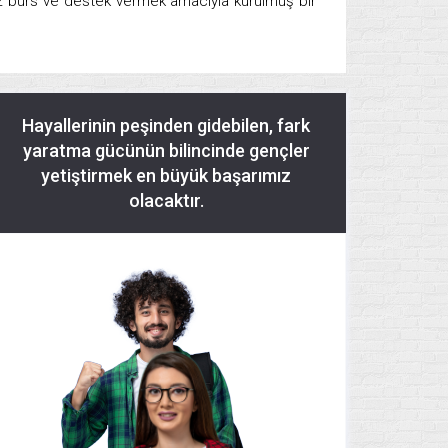
sız burs ve destek vermek amacıyla kurulmuş bir
Hayallerinin peşinden gidebilen, fark
yaratma gücünün bilincinde gençler
yetiştirmek en büyük başarımız
olacaktır.