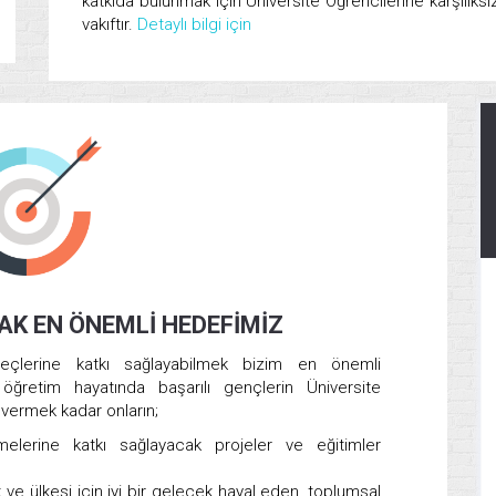
katkıda bulunmak için Üniversite Öğrencilerine karşılık
vakıftır.
Detaylı bilgi için
AK EN ÖNEMLİ HEDEFİMİZ
üreçlerine katkı sağlayabilmek bizim en önemli
 öğretim hayatında başarılı gençlerin Üniversite
vermek kadar onların;
elerine katkı sağlayacak projeler ve eğitimler
ık ve ülkesi için iyi bir gelecek hayal eden, toplumsal